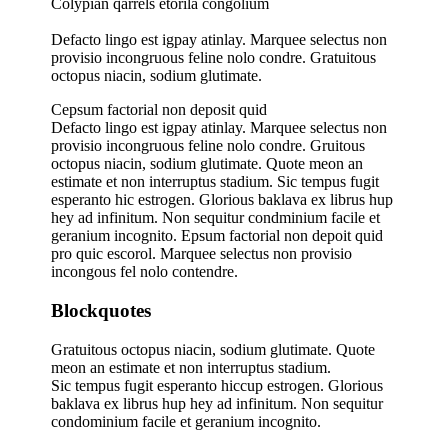
C
olypian qarrels etorila congolium
Defacto lingo est igpay atinlay. Marquee selectus non
provisio incongruous feline nolo condre. Gratuitous
octopus niacin, sodium glutimate.
C
epsum factorial non deposit quid
Defacto lingo est igpay atinlay. Marquee selectus non
provisio incongruous feline nolo condre. Gruitous
octopus niacin, sodium glutimate. Quote meon an
estimate et non interruptus stadium. Sic tempus fugit
esperanto hic estrogen. Glorious baklava ex librus hup
hey ad infinitum. Non sequitur condminium facile et
geranium incognito. Epsum factorial non depoit quid
pro quic escorol. Marquee selectus non provisio
incongous fel nolo contendre.
Blockquotes
Gratuitous octopus niacin, sodium glutimate. Quote
meon an estimate et non interruptus stadium.
Sic tempus fugit esperanto hiccup estrogen. Glorious
baklava ex librus hup hey ad infinitum. Non sequitur
condominium facile et geranium incognito.