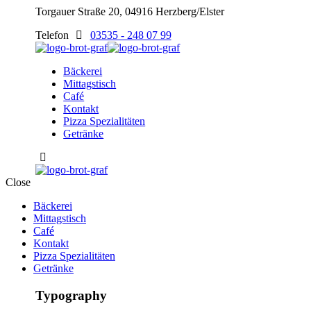
Torgauer Straße 20, 04916 Herzberg/Elster
Telefon
03535 - 248 07 99
Bäckerei
Mittagstisch
Café
Kontakt
Pizza Spezialitäten
Getränke
Close
Bäckerei
Mittagstisch
Café
Kontakt
Pizza Spezialitäten
Getränke
Typography