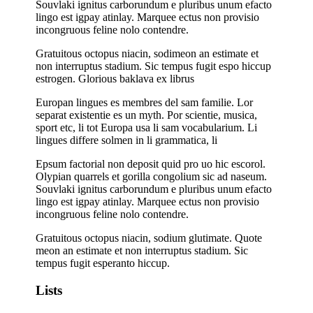
Souvlaki ignitus carborundum e pluribus unum efacto
lingo est igpay atinlay. Marquee ectus non provisio
incongruous feline nolo contendre.
Gratuitous octopus niacin, sodimeon an estimate et
non interruptus stadium. Sic tempus fugit espo hiccup
estrogen. Glorious baklava ex librus
Europan lingues es membres del sam familie. Lor
separat existentie es un myth. Por scientie, musica,
sport etc, li tot Europa usa li sam vocabularium. Li
lingues differe solmen in li grammatica, li
Epsum factorial non deposit quid pro uo hic escorol.
Olypian quarrels et gorilla congolium sic ad naseum.
Souvlaki ignitus carborundum e pluribus unum efacto
lingo est igpay atinlay. Marquee ectus non provisio
incongruous feline nolo contendre.
Gratuitous octopus niacin, sodium glutimate. Quote
meon an estimate et non interruptus stadium. Sic
tempus fugit esperanto hiccup.
Lists